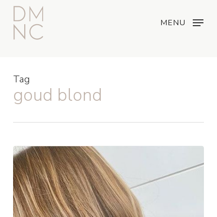
Skip
Menu
...
to
MENU
main
content
Tag
goud blond
TREND:
WARM
BLOND!