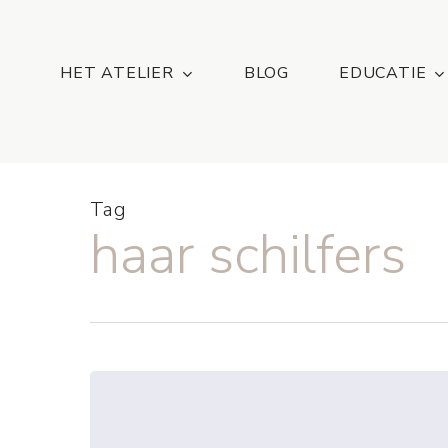
Skip
...
to
main
HET ATELIER
BLOG
EDUCATIE
content
Tag
haar schilfers
Kérastase:
Ontdek
de