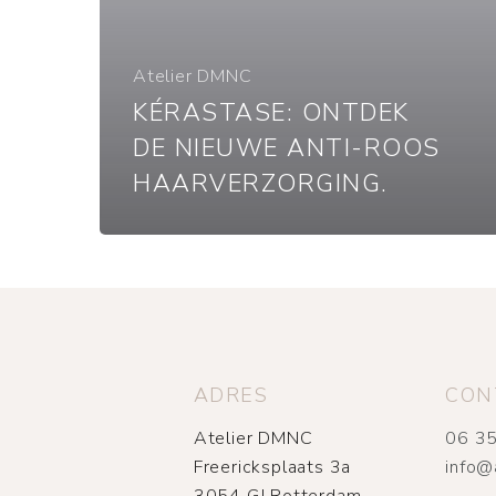
Atelier DMNC
KÉRASTASE: ONTDEK
DE NIEUWE ANTI-ROOS
HAARVERZORGING.
ADRES
CON
Atelier DMNC
06 35
Freericksplaats 3a
info@
3054 GJ Rotterdam