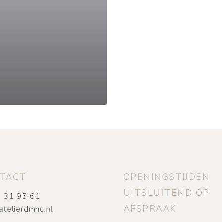
TACT
OPENINGSTIJDEN
UITSLUITEND OP
 31 95 61
AFSPRAAK
atelierdmnc.nl