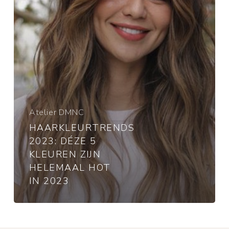
helemaal
hot
in
2023
Atelier DMNC
HAARKLEURTRENDS
2023: DÉZE 5
KLEUREN ZIJN
HELEMAAL HOT
IN 2023