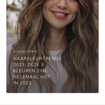
helemaal
hot
in
2023
Atelier DMNC
HAARKLEURTRENDS
2023: DÉZE 5
KLEUREN ZIJN
HELEMAAL HOT
IN 2023