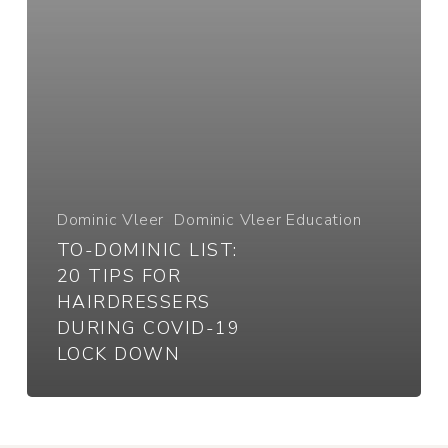
hairdressers
during
COVID-
19
Lock
down
Dominic Vleer
Dominic Vleer Education
TO-DOMINIC LIST:
20 TIPS FOR
HAIRDRESSERS
DURING COVID-19
LOCK DOWN