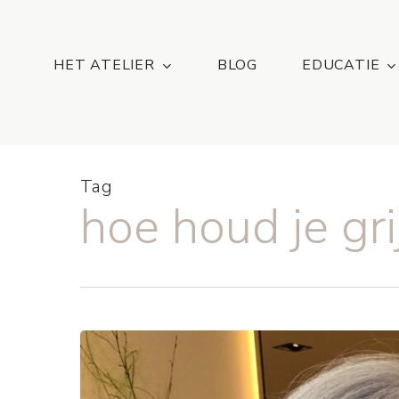
Skip
...
to
main
HET ATELIER
BLOG
EDUCATIE
content
Tag
hoe houd je gri
GRACIEUS
GRIJS
WORDEN,