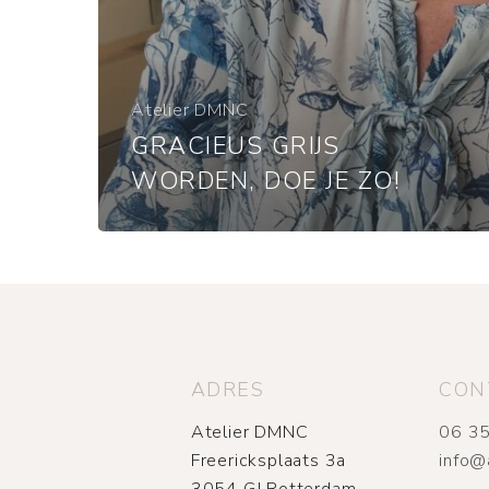
Atelier DMNC
GRACIEUS GRIJS
WORDEN, DOE JE ZO!
ADRES
CON
Atelier DMNC
06 35
Freericksplaats 3a
info@
3054 GJ Rotterdam