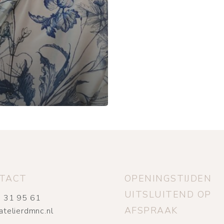
TACT
OPENINGSTIJDEN
UITSLUITEND OP
 31 95 61
AFSPRAAK
atelierdmnc.nl