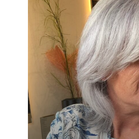
DOE
JE
ZO!