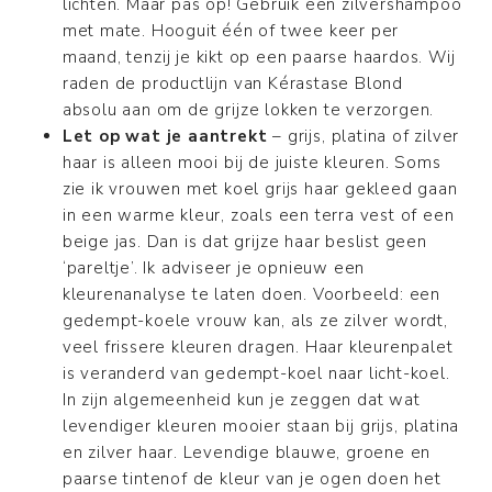
lichten. Maar pas op! Gebruik een zilvershampoo
met mate. Hooguit één of twee keer per
maand, tenzij je kikt op een paarse haardos. Wij
raden de productlijn van Kérastase Blond
absolu aan om de grijze lokken te verzorgen.
Let op wat je aantrekt
– grijs, platina of zilver
haar is alleen mooi bij de juiste kleuren. Soms
zie ik vrouwen met koel grijs haar gekleed gaan
in een warme kleur, zoals een terra vest of een
beige jas. Dan is dat grijze haar beslist geen
‘pareltje’. Ik adviseer je opnieuw een
kleurenanalyse te laten doen. Voorbeeld: een
gedempt-koele vrouw kan, als ze zilver wordt,
veel frissere kleuren dragen. Haar kleurenpalet
is veranderd van gedempt-koel naar licht-koel.
In zijn algemeenheid kun je zeggen dat wat
levendiger kleuren mooier staan bij grijs, platina
en zilver haar. Levendige blauwe, groene en
paarse tintenof de kleur van je ogen doen het