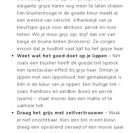
elegante grijze haren nog meer te laten stralen.
Een blusher/rouge in de goede kleur maakt al
een wereld van verschil. Afhankelijk van je
kleurtype ga je voor abrikoos, perzik en roze
tinten. Wil je mooi grijs zijn, blijf dan ver van
beige en bruine tinten (bronzers). Ze zorgen
ervoor dat je huidtint vaal lijkt bij het grijze haar.
Weet wat het goed doet op je lippen
– Net
zoals een blusher heeft de goede tint lipstick
een spectaculair effect bij grijs haar. Omlijn je
lippen met een lippotlood, het gemakkelijkst is
één in de kleur van je lippen. Een fruitige tint –
zoals framboos en aardbei (koel) en perzik
(warm) – staat mooier dan een matte of te
subtiele tint.
Draag het grijs met zelfvertrouwen
– Maak
je niet onzichtbaar. Kies een bril in een kleur,
draag een opvallend sieraad of een mooie sjaal