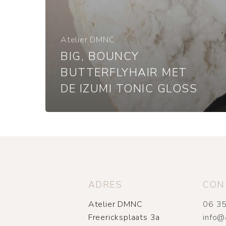
Atelier DMNC
BIG, BOUNCY
BUTTERFLYHAIR MET
DE IZUMI TONIC GLOSS
ADRES
CON
Atelier DMNC
06 35
Freericksplaats 3a
info@