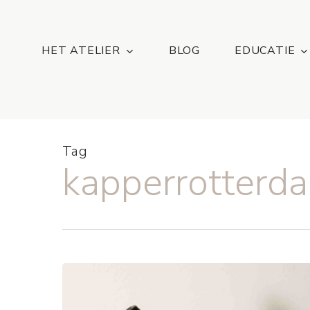
Skip
...
to
main
HET ATELIER
BLOG
EDUCATIE
content
Tag
kapperrotterd
Big,
Bouncy
Butterflyhair