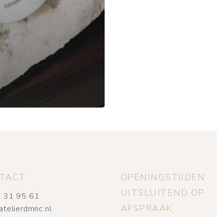
TACT
OPENINGSTIJDEN
UITSLUITEND OP
 31 95 61
AFSPRAAK
atelierdmnc.nl