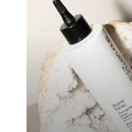
met
de
Izumi
Tonic
Gloss