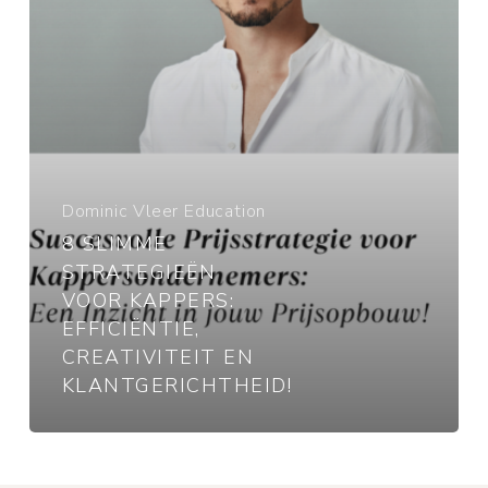
Creativiteit
en
Klantgerichtheid!
Dominic Vleer Education
8 SLIMME
STRATEGIEËN
VOOR KAPPERS:
EFFICIËNTIE,
CREATIVITEIT EN
KLANTGERICHTHEID!