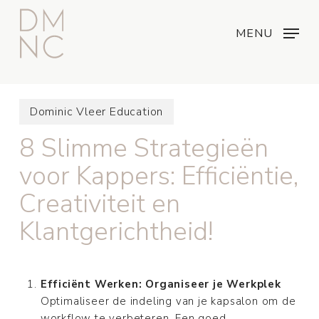
Skip
Menu
...
to
MENU
main
content
Dominic Vleer Education
8 Slimme Strategieën
voor Kappers: Efficiëntie,
Creativiteit en
Klantgerichtheid!
Efficiënt Werken: Organiseer je Werkplek
Optimaliseer de indeling van je kapsalon om de
workflow te verbeteren. Een goed