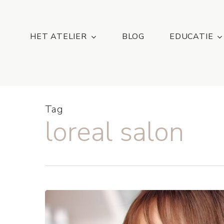
Skip
...
to
main
HET ATELIER
BLOG
EDUCATIE
content
Tag
loreal salon
Haartrends:
Dit
zijn