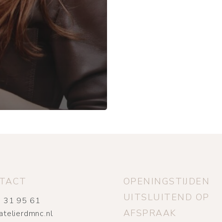
TACT
OPENINGSTIJDEN
UITSLUITEND OP
 31 95 61
AFSPRAAK
atelierdmnc.nl