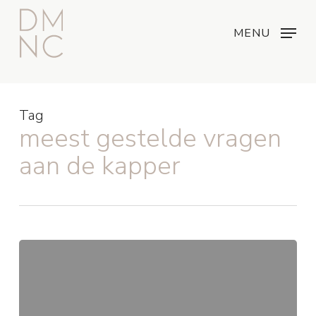
Skip
Menu
...
to
MENU
main
content
Tag
meest gestelde vragen
aan de kapper
Meest
gestelde
vragen
aan
kapper