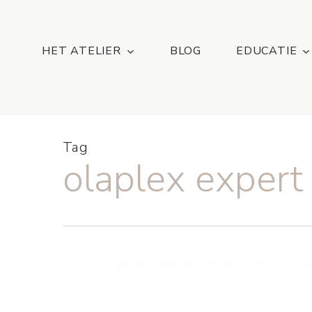
Skip
...
to
main
HET ATELIER
BLOG
EDUCATIE
content
Tag
olaplex expert
Atelier
DMNC,
De