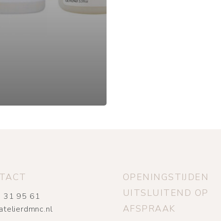
TACT
OPENINGSTIJDEN
UITSLUITEND OP
 31 95 61
AFSPRAAK
atelierdmnc.nl