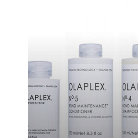
Olaplex
kapper
van
Rotterdam!