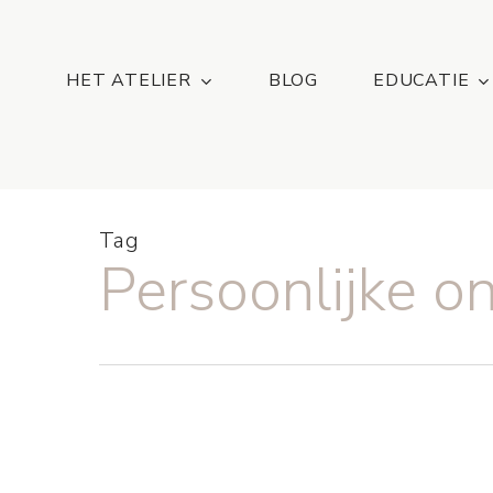
Skip
...
to
main
HET ATELIER
BLOG
EDUCATIE
content
Tag
Persoonlijke o