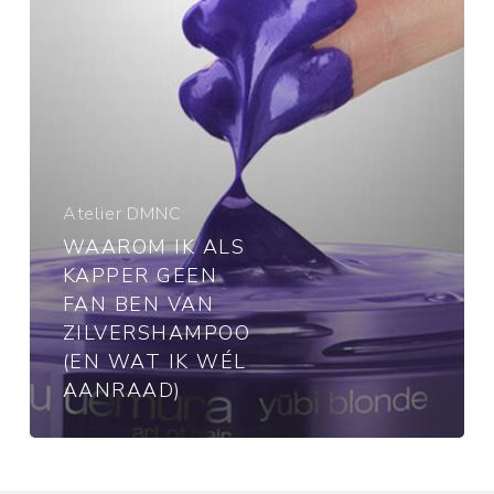
ben
van
zilvershampoo
(en
wat
ik
wél
aanraad)
Atelier DMNC
WAAROM IK ALS
KAPPER GEEN
FAN BEN VAN
ZILVERSHAMPOO
(EN WAT IK WÉL
AANRAAD)