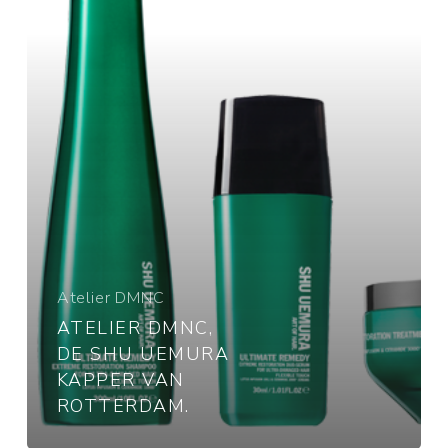
kapper
van
Rotterdam.
Atelier DMNC
ATELIER DMNC,
DE SHU UEMURA
KAPPER VAN
ROTTERDAM.