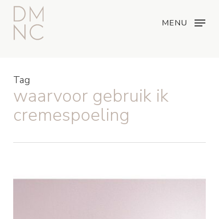
Skip
Menu
...
to
MENU
main
content
Tag
waarvoor gebruik ik
cremespoeling
9
redenen
voor
het
gebruik