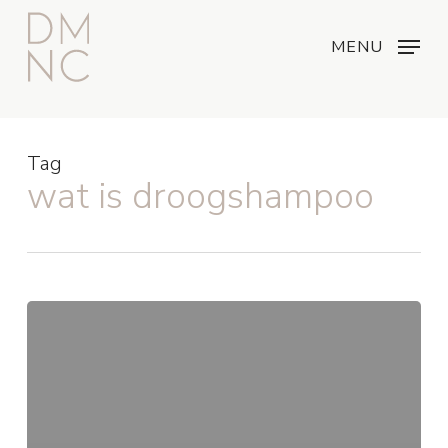
Skip
Menu
...
to
MENU
main
content
Tag
wat is droogshampoo
Wat
is
droogshampoo
en
hoe
gebruik