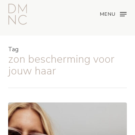
Skip
Menu
...
to
MENU
main
content
Tag
zon bescherming voor
jouw haar
Je
gaat
op
vakantie
en