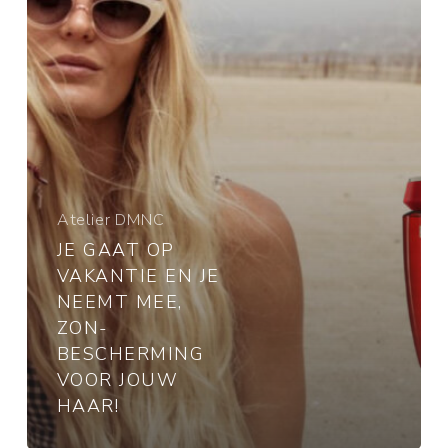
je
neemt
mee,
zon-
bescherming
voor
jouw
haar!
Atelier DMNC
JE GAAT OP
VAKANTIE EN JE
NEEMT MEE,
ZON-
BESCHERMING
VOOR JOUW
HAAR!