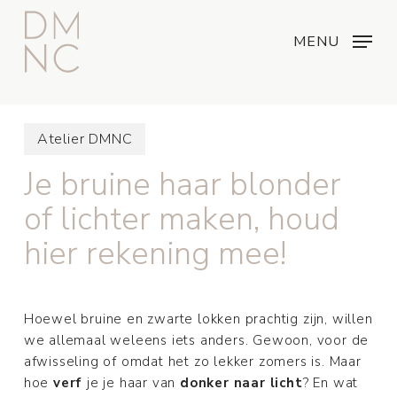
Skip
Menu
...
to
MENU
main
content
Atelier DMNC
Je bruine haar blonder
of lichter maken, houd
hier rekening mee!
Hoewel bruine en zwarte lokken prachtig zijn, willen
we allemaal weleens iets anders. Gewoon, voor de
afwisseling of omdat het zo lekker zomers is. Maar
hoe
verf
je je haar van
donker naar licht
? En wat