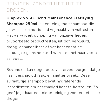
REINIGEN, ZONDER HET UIT TE
DROGEN.
Olaplex No. 4C Bond Maintenance Clarifying
Shampoo 250m
l is een reinigende shampoo die
jouw haar en hoofdhuid vrijmaakt van vuilresten.
Het verwijdert ophoping van onzuiverheden,
bijvoorbeeld productresten, uit dof, verkleurd,
droog, onhandelbaar of vet haar zodat de
natuurlijke glans hersteld wordt en het haar zachter
aanvoelt.
Bovendien kan opgehoopt vuil ervoor zorgen dat je
haar beschadigd raakt en sneller breekt. Deze
sulfaatvrije shampoo bevat hydraterende
ingrediënten om beschadigd haar te herstellen. Zo
geef je je haar een diepe reiniging zonder het uit te
drogen.