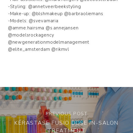
-Styling: @annetveerbeekstyling
-Make-up: @blshmakeup @barbraoliemans
-Models: @svevamaria
@amme.hairsma @s.annejansen
@modelsrockagency
@newgenerationmodelmanagement
@elite_amsterdam @rikmvl
PREVIOUS POST
KÉRASTASE FUSIO DOSE IN-SALON
TREATMENT