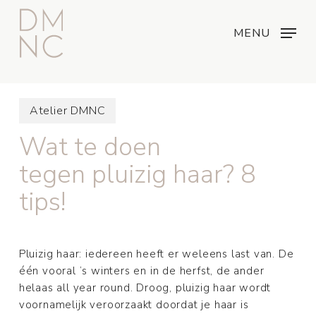
Skip
Menu
...
to
MENU
main
content
Atelier DMNC
Wat te doen
tegen pluizig haar? 8
tips!
Pluizig haar: iedereen heeft er weleens last van. De
één vooral ’s winters en in de herfst, de ander
helaas all year round. Droog, pluizig haar wordt
voornamelijk veroorzaakt doordat je haar is