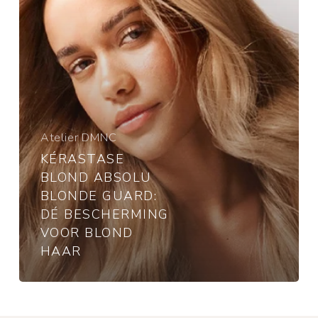
bescherming
voor
blond
haar
Atelier DMNC
KÉRASTASE
BLOND ABSOLU
BLONDE GUARD:
DÉ BESCHERMING
VOOR BLOND
HAAR