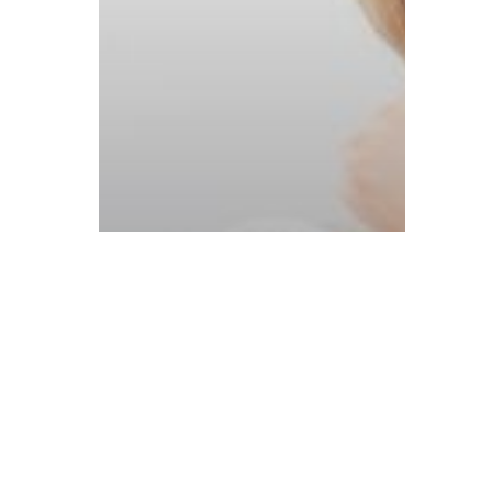
Atelier DMNC
WELKE