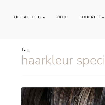
Skip
...
to
main
HET ATELIER
BLOG
EDUCATIE
content
Tag
haarkleur speci
Brunettes
opgelet:
dít