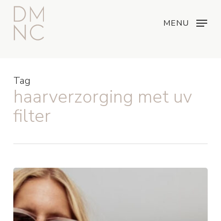
Skip
Menu
...
to
MENU
main
content
Tag
haarverzorging met uv
filter
Je
gaat
op
vakantie
en