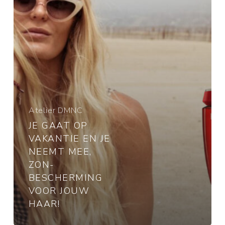
je
neemt
mee,
zon-
bescherming
voor
jouw
haar!
Atelier DMNC
JE GAAT OP
VAKANTIE EN JE
NEEMT MEE,
ZON-
BESCHERMING
VOOR JOUW
HAAR!