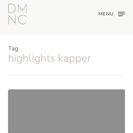
Skip
Menu
...
to
MENU
main
content
Tag
highlights kapper
highlights
kapper
van
Rotterdam