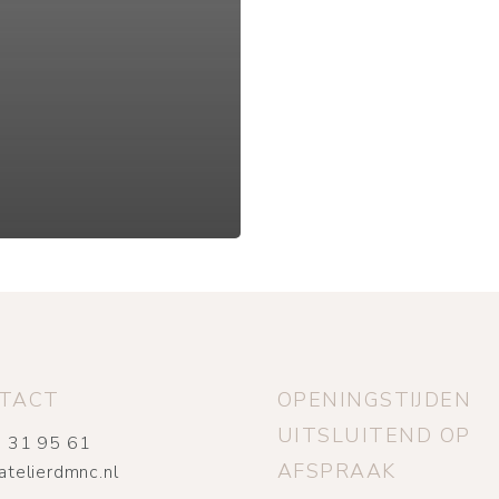
TACT
OPENINGSTIJDEN
UITSLUITEND OP
 31 95 61
AFSPRAAK
atelierdmnc.nl