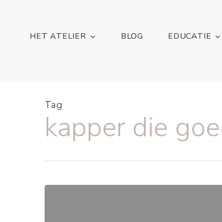
Skip
...
to
main
HET ATELIER
BLOG
EDUCATIE
content
Tag
kapper die goe
highlights
kapper
van