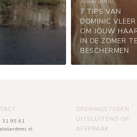
Atelier DMNC
7 TIPS VAN
DOMINIC VLEER
OM JOUW HAA
IN DE ZOMER T
BESCHERMEN
TACT
OPENINGSTIJDEN
UITSLUITEND OP
 31 95 61
AFSPRAAK
atelierdmnc.nl