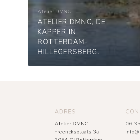
Atelier DMNC
ATELIER DMNC, DE
KAPPER IN
ROTTERDAM-
HILLEGERSBERG.
ADRES
CON
Atelier DMNC
06 35
Freericksplaats 3a
info@
3054 GJ Rotterdam