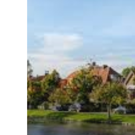
kapper
in
Rotterdam-
Hillegersberg.