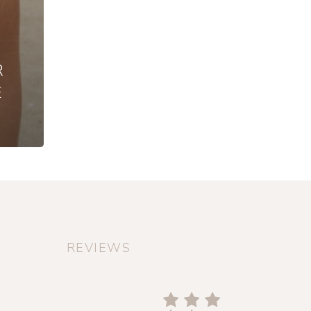
R
E
REVIEWS