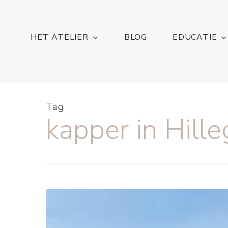
Skip
...
to
main
HET ATELIER
BLOG
EDUCATIE
content
Tag
kapper in Hill
Atelier
DMNC,
De