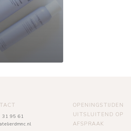
TACT
OPENINGSTIJDEN
UITSLUITEND OP
 31 95 61
AFSPRAAK
atelierdmnc.nl