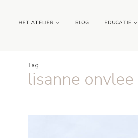
Skip
...
to
main
HET ATELIER
BLOG
EDUCATIE
content
Tag
lisanne onvlee
Gezond
haar,
Lisanne