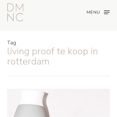
Skip
Menu
...
to
MENU
main
content
Tag
living proof te koop in
rotterdam
Nieuw:
Living
Proof
haarproducten!