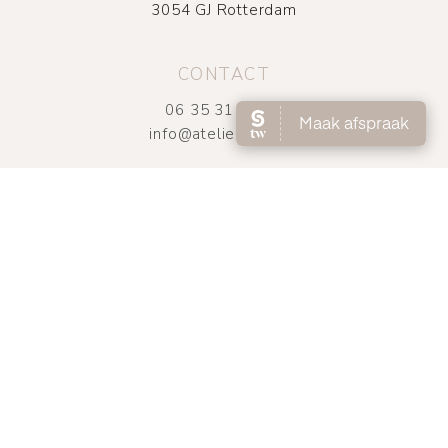
3054 GJ Rotterdam
CONTACT
06 35 31 95 61
info@atelierdmnc.nl
OPENINGSTIJDEN
UITSLUITEND OP AFSPRAAK
Di t/m vrij
09.00 – 18.00
Zaterdag
08:30 – 16.00
(1e zaterdag van de maand)