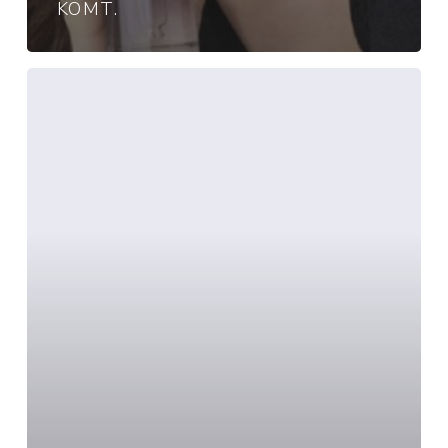
KOMT.
Kérastase:
Ontdek
de
nieuwe
anti-
roos
haarverzorging.