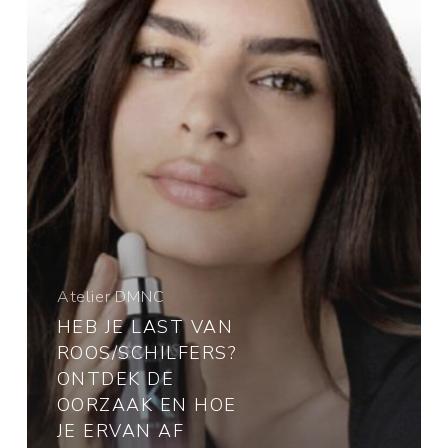
de
oorzaak
en
hoe
je
ervan
af
komt.
Atelier DMNC
HEB JE LAST VAN
ROOS/SCHILFERS?
ONTDEK DE
OORZAAK EN HOE
JE ERVAN AF