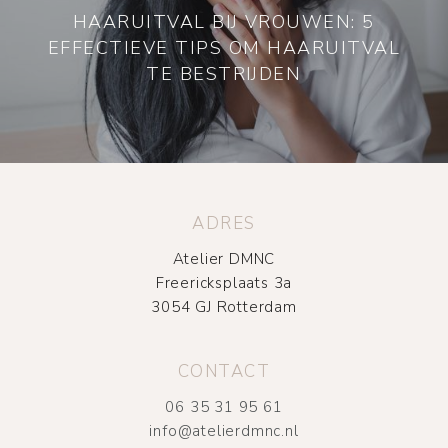
HAARUITVAL BIJ VROUWEN: 5
EFFECTIEVE TIPS OM HAARUITVAL
TE BESTRIJDEN
ADRES
Atelier DMNC
Freericksplaats 3a
3054 GJ Rotterdam
CONTACT
06 35 31 95 61
info@atelierdmnc.nl