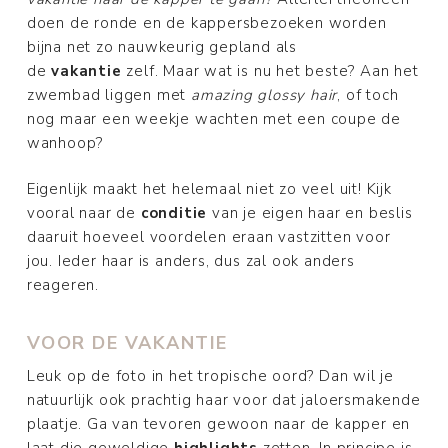
doen de ronde en de kappersbezoeken worden
bijna net zo nauwkeurig gepland als
de
vakantie
zelf. Maar wat is nu het beste? Aan het
zwembad liggen met
amazing glossy hair
, of toch
nog maar een weekje wachten met een coupe de
wanhoop?
Eigenlijk maakt het helemaal niet zo veel uit! Kijk
vooral naar de
conditie
van je eigen haar en beslis
daaruit hoeveel voordelen eraan vastzitten voor
jou. Ieder haar is anders, dus zal ook anders
reageren.
VOOR DE VAKANTIE
Leuk op de foto in het tropische oord? Dan wil je
natuurlijk ook prachtig haar voor dat jaloersmakende
plaatje. Ga van tevoren gewoon naar de kapper en
laat die geweldige
highlights
zetten. In principe is