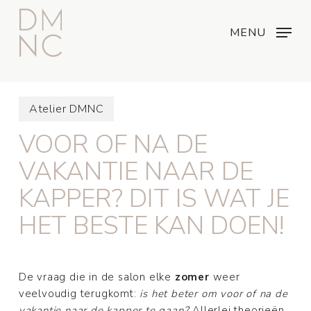
Skip
Menu
...
to
MENU
main
content
Atelier DMNC
VOOR OF NA DE
VAKANTIE NAAR DE
KAPPER? DIT IS WAT JE
HET BESTE KAN DOEN!
De vraag die in de salon elke
zomer
weer
veelvoudig terugkomt:
is het beter om voor of na de
vakantie naar de kapper te gaan?
Allerlei theorieën