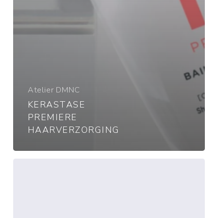
Atelier DMNC
KERASTASE
PREMIERE
HAARVERZORGING
Kérastase:
Ontdek
de
nieuwe
anti-