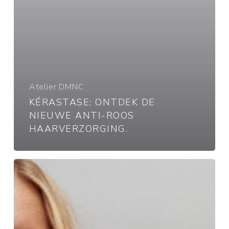
Atelier DMNC
KÉRASTASE: ONTDEK DE
NIEUWE ANTI-ROOS
HAARVERZORGING.
Je
gaat
op
vakantie
en
je