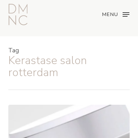
Skip
Menu
...
to
MENU
main
content
Tag
Kerastase salon
rotterdam
Kerastase
Premiere
Haarverzorging