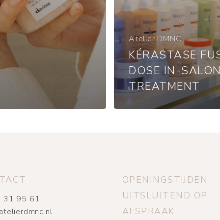
Atelier DMNC
KÉRASTASE FU
DOSE IN-SALO
TREATMENT
TACT
OPENINGSTIJDEN
UITSLUITEND OP
 31 95 61
AFSPRAAK
atelierdmnc.nl