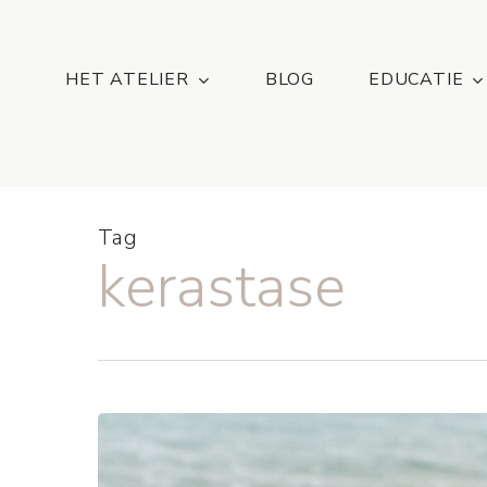
Skip
...
to
main
HET ATELIER
BLOG
EDUCATIE
content
Tag
kerastase
Haarverzorging
met
zonbescherming