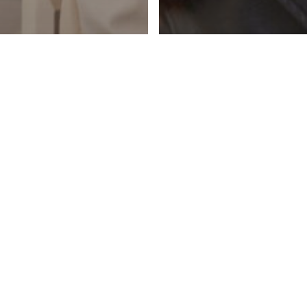
lier DMNC
EUWE
LLECTIE:
ENCH
Atelier DMNC
LAYAGE &
DIT ZIJN DE H
ARLS
TRENDS ZOMER