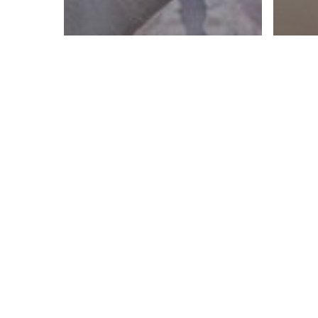
Ate
NI
Atelier DMNC
DIT ZIJN DE 6
CO
HAARKLEUREN
FR
VOOR DE ZOMER
BA
2023.
PE