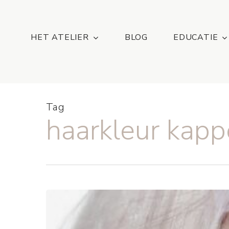
Skip
...
to
main
HET ATELIER
BLOG
EDUCATIE
content
Tag
haarkleur kapp
Nieuwe
Collectie:
Magnetic