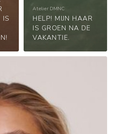
R
Atelier DMNC
 IS
HELP! MIJN HAAR
IS GROEN NA DE
N!
VAKANTIE.