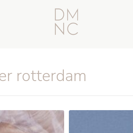
er rotterdam
VOOR
OF
NA