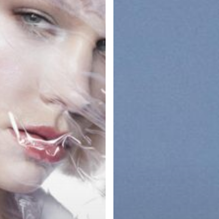
DE
VAKANTIE
NAAR
DE
KAPPER?
DIT
IS
WAT
JE
HET
BESTE
KAN
DOEN!